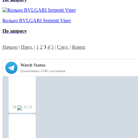
Кольцо BVLGARI Serpenti Viper
По запросу
Начало
|
Пред.
|
1
2
3
4
5
|
След.
|
Конец