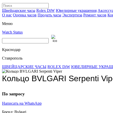
Швейцарские часы
Rolex DiW
Ювелирные украшения
Аксессу
О нас
Оценка часов
Продать часы
Экспертиза
Ремонт часов
Ко
Меню
Watch Status
Краснодар
Ставрополь
ШВЕЙЦАРСКИЕ ЧАСЫ
ROLEX DiW
ЮВЕЛИРНЫЕ УКРА
Кольцо BVLGARI Serpenti Vip
По запросу
Написать на WhatsApp
Бренд:
Bvlgari