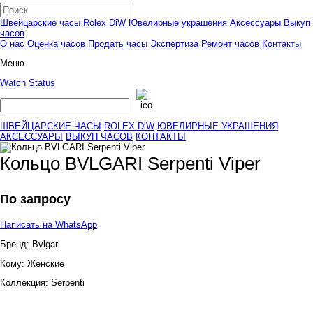
Швейцарские часы
Rolex DiW
Ювелирные украшения
Аксессуары
Выкуп
часов
О нас
Оценка часов
Продать часы
Экспертиза
Ремонт часов
Контакты
Меню
Watch Status
ШВЕЙЦАРСКИЕ ЧАСЫ
ROLEX DiW
ЮВЕЛИРНЫЕ УКРАШЕНИЯ
АКСЕССУАРЫ
ВЫКУП ЧАСОВ
КОНТАКТЫ
Кольцо BVLGARI Serpenti Viper
По запросу
Написать на WhatsApp
Бренд:
Bvlgari
Кому:
Женские
Коллекция:
Serpenti