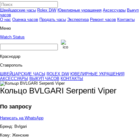
Швейцарские часы
Rolex DiW
Ювелирные украшения
Аксессуары
Выкуп
часов
О нас
Оценка часов
Продать часы
Экспертиза
Ремонт часов
Контакты
Меню
Watch Status
Краснодар
Ставрополь
ШВЕЙЦАРСКИЕ ЧАСЫ
ROLEX DiW
ЮВЕЛИРНЫЕ УКРАШЕНИЯ
АКСЕССУАРЫ
ВЫКУП ЧАСОВ
КОНТАКТЫ
Кольцо BVLGARI Serpenti Viper
По запросу
Написать на WhatsApp
Бренд:
Bvlgari
Кому:
Женские