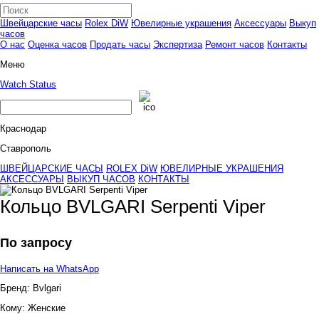
Швейцарские часы
Rolex DiW
Ювелирные украшения
Аксессуары
Выкуп
часов
О нас
Оценка часов
Продать часы
Экспертиза
Ремонт часов
Контакты
Меню
Watch Status
Краснодар
Ставрополь
ШВЕЙЦАРСКИЕ ЧАСЫ
ROLEX DiW
ЮВЕЛИРНЫЕ УКРАШЕНИЯ
АКСЕССУАРЫ
ВЫКУП ЧАСОВ
КОНТАКТЫ
Кольцо BVLGARI Serpenti Viper
По запросу
Написать на WhatsApp
Бренд:
Bvlgari
Кому:
Женские