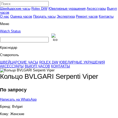
Швейцарские часы
Rolex DiW
Ювелирные украшения
Аксессуары
Выкуп
часов
О нас
Оценка часов
Продать часы
Экспертиза
Ремонт часов
Контакты
Меню
Watch Status
Краснодар
Ставрополь
ШВЕЙЦАРСКИЕ ЧАСЫ
ROLEX DiW
ЮВЕЛИРНЫЕ УКРАШЕНИЯ
АКСЕССУАРЫ
ВЫКУП ЧАСОВ
КОНТАКТЫ
Кольцо BVLGARI Serpenti Viper
По запросу
Написать на WhatsApp
Бренд:
Bvlgari
Кому:
Женские