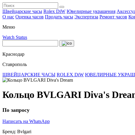
Швейцарские часы
Rolex DiW
Ювелирные украшения
Аксессу
О нас
Оценка часов
Продать часы
Экспертиза
Ремонт часов
Ко
Меню
Watch Status
Краснодар
Ставрополь
ШВЕЙЦАРСКИЕ ЧАСЫ
ROLEX DiW
ЮВЕЛИРНЫЕ УКРА
Кольцо BVLGARI Diva's Drea
По запросу
Написать на WhatsApp
Бренд:
Bvlgari