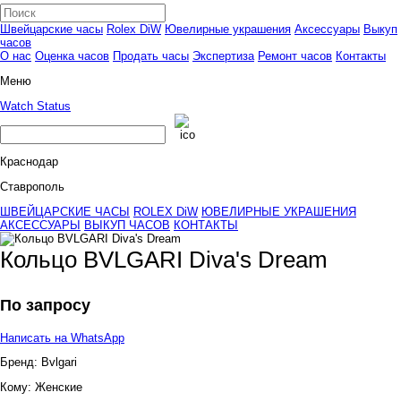
Швейцарские часы
Rolex DiW
Ювелирные украшения
Аксессуары
Выкуп
часов
О нас
Оценка часов
Продать часы
Экспертиза
Ремонт часов
Контакты
Меню
Watch Status
Краснодар
Ставрополь
ШВЕЙЦАРСКИЕ ЧАСЫ
ROLEX DiW
ЮВЕЛИРНЫЕ УКРАШЕНИЯ
АКСЕССУАРЫ
ВЫКУП ЧАСОВ
КОНТАКТЫ
Кольцо BVLGARI Diva's Dream
По запросу
Написать на WhatsApp
Бренд:
Bvlgari
Кому:
Женские