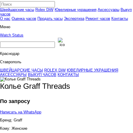
Швейцарские часы
Rolex DiW
Ювелирные украшения
Аксессуары
Выкуп
часов
О нас
Оценка часов
Продать часы
Экспертиза
Ремонт часов
Контакты
Меню
Watch Status
Краснодар
Ставрополь
ШВЕЙЦАРСКИЕ ЧАСЫ
ROLEX DiW
ЮВЕЛИРНЫЕ УКРАШЕНИЯ
АКСЕССУАРЫ
ВЫКУП ЧАСОВ
КОНТАКТЫ
Колье Graff Threads
По запросу
Написать на WhatsApp
Бренд:
Graff
Кому:
Женские