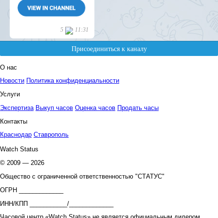
О нас
Новости
Политика конфиденциальности
Услуги
Экспертиза
Выкуп часов
Оценка часов
Продать часы
Контакты
Краснодар
Ставрополь
Watch Status
© 2009 — 2026
Общество с ограниченной ответственностью "СТАТУС"
ОГРН _____________
ИНН/КПП ___________/_____________
Часовой центр «Watch Status» не является официальным дилером