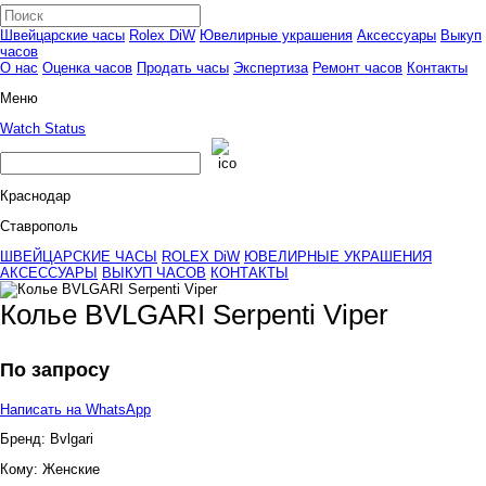
Швейцарские часы
Rolex DiW
Ювелирные украшения
Аксессуары
Выкуп
часов
О нас
Оценка часов
Продать часы
Экспертиза
Ремонт часов
Контакты
Меню
Watch Status
Краснодар
Ставрополь
ШВЕЙЦАРСКИЕ ЧАСЫ
ROLEX DiW
ЮВЕЛИРНЫЕ УКРАШЕНИЯ
АКСЕССУАРЫ
ВЫКУП ЧАСОВ
КОНТАКТЫ
Колье BVLGARI Serpenti Viper
По запросу
Написать на WhatsApp
Бренд:
Bvlgari
Кому:
Женские