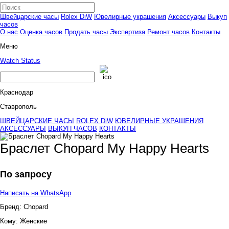
Швейцарские часы
Rolex DiW
Ювелирные украшения
Аксессуары
Выкуп
часов
О нас
Оценка часов
Продать часы
Экспертиза
Ремонт часов
Контакты
Меню
Watch Status
Краснодар
Ставрополь
ШВЕЙЦАРСКИЕ ЧАСЫ
ROLEX DiW
ЮВЕЛИРНЫЕ УКРАШЕНИЯ
АКСЕССУАРЫ
ВЫКУП ЧАСОВ
КОНТАКТЫ
Браслет Chopard My Happy Hearts
По запросу
Написать на WhatsApp
Бренд:
Chopard
Кому:
Женские