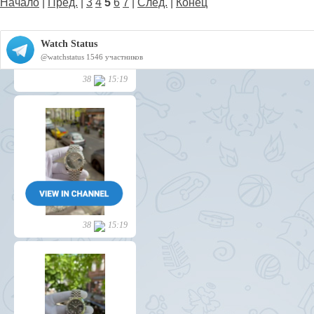
Начало
|
Пред.
|
3
4
5
6
7
|
След.
|
Конец