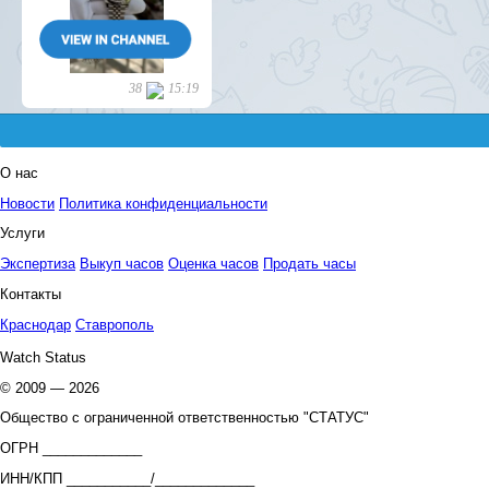
О нас
Новости
Политика конфиденциальности
Услуги
Экспертиза
Выкуп часов
Оценка часов
Продать часы
Контакты
Краснодар
Ставрополь
Watch Status
© 2009 — 2026
Общество с ограниченной ответственностью "СТАТУС"
ОГРН _____________
ИНН/КПП ___________/_____________