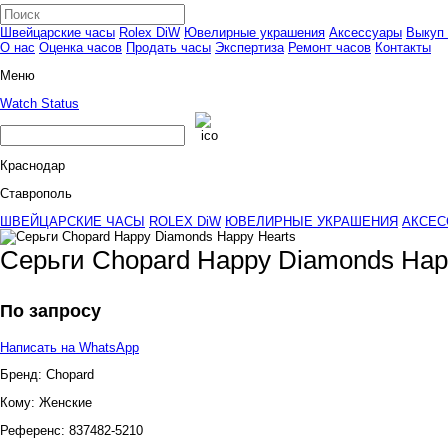
Швейцарские часы
Rolex DiW
Ювелирные украшения
Аксессуары
Выкуп 
О нас
Оценка часов
Продать часы
Экспертиза
Ремонт часов
Контакты
Меню
Watch Status
Краснодар
Ставрополь
ШВЕЙЦАРСКИЕ ЧАСЫ
ROLEX DiW
ЮВЕЛИРНЫЕ УКРАШЕНИЯ
АКСЕС
Серьги Chopard Happy Diamonds Hap
По запросу
Написать на WhatsApp
Бренд:
Chopard
Кому:
Женские
Референс:
837482-5210