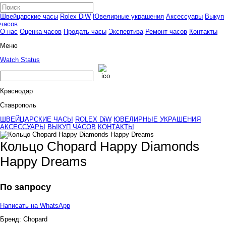
Швейцарские часы
Rolex DiW
Ювелирные украшения
Аксессуары
Выкуп
часов
О нас
Оценка часов
Продать часы
Экспертиза
Ремонт часов
Контакты
Меню
Watch Status
Краснодар
Ставрополь
ШВЕЙЦАРСКИЕ ЧАСЫ
ROLEX DiW
ЮВЕЛИРНЫЕ УКРАШЕНИЯ
АКСЕССУАРЫ
ВЫКУП ЧАСОВ
КОНТАКТЫ
Кольцо Chopard Happy Diamonds
Happy Dreams
По запросу
Написать на WhatsApp
Бренд:
Chopard