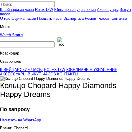
Швейцарские часы
Rolex DiW
Ювелирные украшения
Аксессуары
Выкуп
часов
О нас
Оценка часов
Продать часы
Экспертиза
Ремонт часов
Контакты
Меню
Watch Status
Краснодар
Ставрополь
ШВЕЙЦАРСКИЕ ЧАСЫ
ROLEX DiW
ЮВЕЛИРНЫЕ УКРАШЕНИЯ
АКСЕССУАРЫ
ВЫКУП ЧАСОВ
КОНТАКТЫ
Кольцо Chopard Happy Diamonds
Happy Dreams
По запросу
Написать на WhatsApp
Бренд:
Chopard