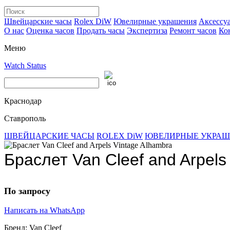
Швейцарские часы
Rolex DiW
Ювелирные украшения
Аксессу
О нас
Оценка часов
Продать часы
Экспертиза
Ремонт часов
Ко
Меню
Watch Status
Краснодар
Ставрополь
ШВЕЙЦАРСКИЕ ЧАСЫ
ROLEX DiW
ЮВЕЛИРНЫЕ УКРА
Браслет Van Cleef and Arpels
По запросу
Написать на WhatsApp
Бренд:
Van Cleef