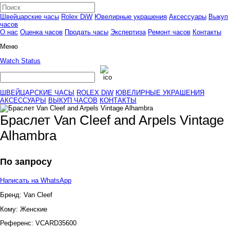
Швейцарские часы
Rolex DiW
Ювелирные украшения
Аксессуары
Выкуп
часов
О нас
Оценка часов
Продать часы
Экспертиза
Ремонт часов
Контакты
Меню
Watch Status
ШВЕЙЦАРСКИЕ ЧАСЫ
ROLEX DiW
ЮВЕЛИРНЫЕ УКРАШЕНИЯ
АКСЕССУАРЫ
ВЫКУП ЧАСОВ
КОНТАКТЫ
Браслет Van Cleef and Arpels Vintage
Alhambra
По запросу
Написать на WhatsApp
Бренд:
Van Cleef
Кому:
Женские
Референс:
VCARD35600