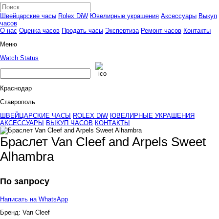
Швейцарские часы
Rolex DiW
Ювелирные украшения
Аксессуары
Выкуп
часов
О нас
Оценка часов
Продать часы
Экспертиза
Ремонт часов
Контакты
Меню
Watch Status
Краснодар
Ставрополь
ШВЕЙЦАРСКИЕ ЧАСЫ
ROLEX DiW
ЮВЕЛИРНЫЕ УКРАШЕНИЯ
АКСЕССУАРЫ
ВЫКУП ЧАСОВ
КОНТАКТЫ
Браслет Van Cleef and Arpels Sweet
Alhambra
По запросу
Написать на WhatsApp
Бренд:
Van Cleef