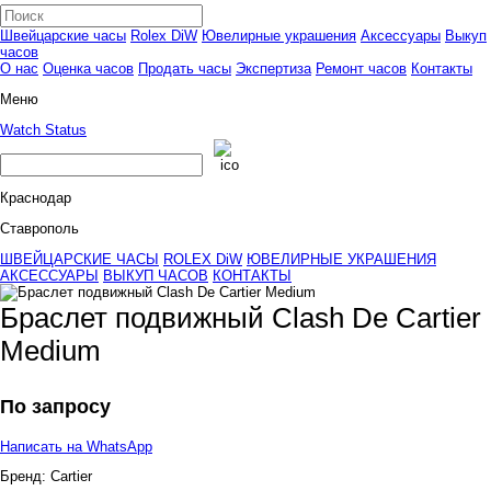
Швейцарские часы
Rolex DiW
Ювелирные украшения
Аксессуары
Выкуп
часов
О нас
Оценка часов
Продать часы
Экспертиза
Ремонт часов
Контакты
Меню
Watch Status
Краснодар
Ставрополь
ШВЕЙЦАРСКИЕ ЧАСЫ
ROLEX DiW
ЮВЕЛИРНЫЕ УКРАШЕНИЯ
АКСЕССУАРЫ
ВЫКУП ЧАСОВ
КОНТАКТЫ
Браслет подвижный Clash De Cartier
Medium
По запросу
Написать на WhatsApp
Бренд:
Cartier