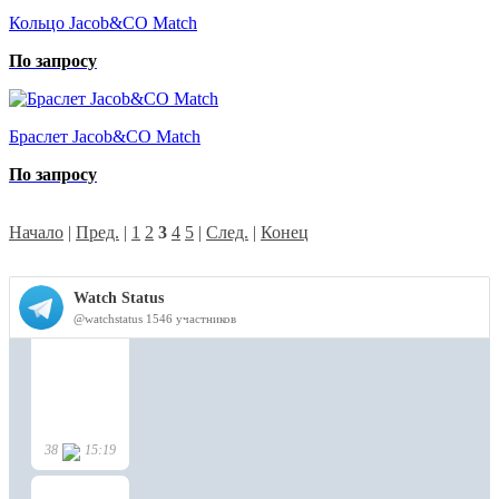
Кольцо Jacob&CO Match
По запросу
Браслет Jacob&CO Match
По запросу
Начало
|
Пред.
|
1
2
3
4
5
|
След.
|
Конец