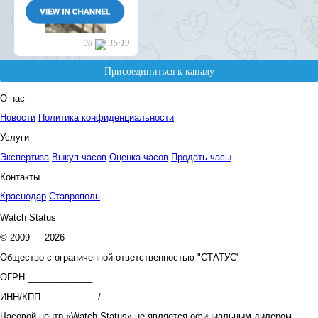
О нас
Новости
Политика конфиденциальности
Услуги
Экспертиза
Выкуп часов
Оценка часов
Продать часы
Контакты
Краснодар
Ставрополь
Watch Status
© 2009 — 2026
Общество с ограниченной ответственностью "СТАТУС"
ОГРН _____________
ИНН/КПП ___________/_____________
Часовой центр «Watch Status» не является официальным дилером