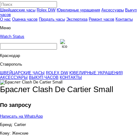
Швейцарские часы
Rolex DiW
Ювелирные украшения
Аксессуары
Выкуп
часов
О нас
Оценка часов
Продать часы
Экспертиза
Ремонт часов
Контакты
Меню
Watch Status
Краснодар
Ставрополь
ШВЕЙЦАРСКИЕ ЧАСЫ
ROLEX DiW
ЮВЕЛИРНЫЕ УКРАШЕНИЯ
АКСЕССУАРЫ
ВЫКУП ЧАСОВ
КОНТАКТЫ
Браслет Clash De Cartier Small
По запросу
Написать на WhatsApp
Бренд:
Cartier
Кому:
Женские