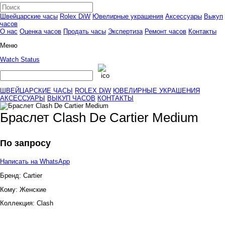
Швейцарские часы
Rolex DiW
Ювелирные украшения
Аксессуары
Выкуп
часов
О нас
Оценка часов
Продать часы
Экспертиза
Ремонт часов
Контакты
Меню
Watch Status
ШВЕЙЦАРСКИЕ ЧАСЫ
ROLEX DiW
ЮВЕЛИРНЫЕ УКРАШЕНИЯ
АКСЕССУАРЫ
ВЫКУП ЧАСОВ
КОНТАКТЫ
Браслет Clash De Cartier Medium
По запросу
Написать на WhatsApp
Бренд:
Cartier
Кому:
Женские
Коллекция:
Clash