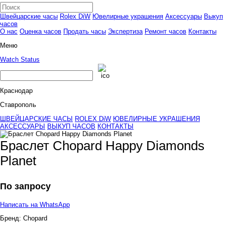
Швейцарские часы
Rolex DiW
Ювелирные украшения
Аксессуары
Выкуп
часов
О нас
Оценка часов
Продать часы
Экспертиза
Ремонт часов
Контакты
Меню
Watch Status
Краснодар
Ставрополь
ШВЕЙЦАРСКИЕ ЧАСЫ
ROLEX DiW
ЮВЕЛИРНЫЕ УКРАШЕНИЯ
АКСЕССУАРЫ
ВЫКУП ЧАСОВ
КОНТАКТЫ
Браслет Chopard Happy Diamonds
Planet
По запросу
Написать на WhatsApp
Бренд:
Chopard