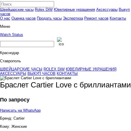
Швейцарские часы
Rolex DiW
Ювелирные украшения
Аксессуары
Выкуп
часов
О нас
Оценка часов
Продать часы
Экспертиза
Ремонт часов
Контакты
Меню
Watch Status
Краснодар
Ставрополь
ШВЕЙЦАРСКИЕ ЧАСЫ
ROLEX DiW
ЮВЕЛИРНЫЕ УКРАШЕНИЯ
АКСЕССУАРЫ
ВЫКУП ЧАСОВ
КОНТАКТЫ
Браслет Cartier Love с бриллиантами
По запросу
Написать на WhatsApp
Бренд:
Cartier
Кому:
Женские