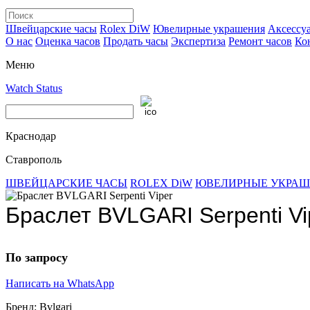
Швейцарские часы
Rolex DiW
Ювелирные украшения
Аксессу
О нас
Оценка часов
Продать часы
Экспертиза
Ремонт часов
Ко
Меню
Watch Status
Краснодар
Ставрополь
ШВЕЙЦАРСКИЕ ЧАСЫ
ROLEX DiW
ЮВЕЛИРНЫЕ УКРА
Браслет BVLGARI Serpenti Vi
По запросу
Написать на WhatsApp
Бренд:
Bvlgari