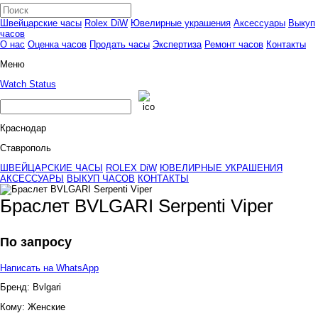
Швейцарские часы
Rolex DiW
Ювелирные украшения
Аксессуары
Выкуп
часов
О нас
Оценка часов
Продать часы
Экспертиза
Ремонт часов
Контакты
Меню
Watch Status
Краснодар
Ставрополь
ШВЕЙЦАРСКИЕ ЧАСЫ
ROLEX DiW
ЮВЕЛИРНЫЕ УКРАШЕНИЯ
АКСЕССУАРЫ
ВЫКУП ЧАСОВ
КОНТАКТЫ
Браслет BVLGARI Serpenti Viper
По запросу
Написать на WhatsApp
Бренд:
Bvlgari
Кому:
Женские