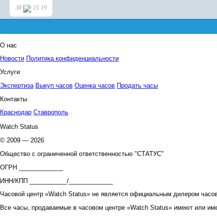
О нас
Новости
Политика конфиденциальности
Услуги
Экспертиза
Выкуп часов
Оценка часов
Продать часы
Контакты
Краснодар
Ставрополь
Watch Status
© 2009 — 2026
Общество с ограниченной ответственностью "СТАТУС"
ОГРН _____________
ИНН/КПП ___________/_____________
Часовой центр «Watch Status» не является официальным дилером часов
Все часы, продаваемые в часовом центре «Watch Status» имеют или им