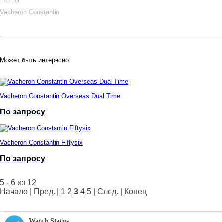
Vacheron Constantin
Может быть интересно:
Vacheron Constantin Overseas Dual Time
По запросу
Vacheron Constantin Fiftysix
По запросу
5 - 6 из 12
Начало
|
Пред.
|
1
2
3
4
5
|
След.
|
Конец