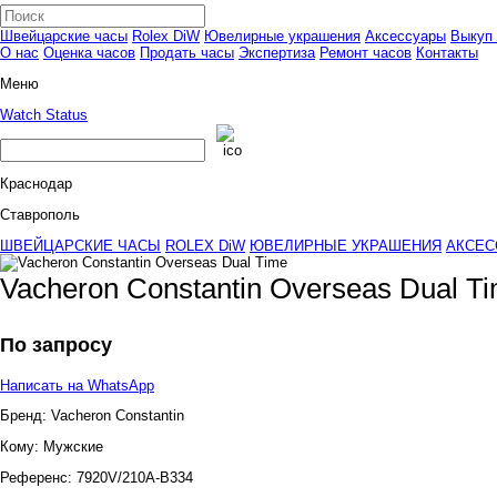
Швейцарские часы
Rolex DiW
Ювелирные украшения
Аксессуары
Выкуп 
О нас
Оценка часов
Продать часы
Экспертиза
Ремонт часов
Контакты
Меню
Watch Status
Краснодар
Ставрополь
ШВЕЙЦАРСКИЕ ЧАСЫ
ROLEX DiW
ЮВЕЛИРНЫЕ УКРАШЕНИЯ
АКСЕС
Vacheron Constantin Overseas Dual T
По запросу
Написать на WhatsApp
Бренд:
Vacheron Constantin
Кому:
Мужские
Референс:
7920V/210A-B334