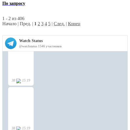
По запросу
1 - 2 из 406
Начало | Пред. |
1
2
3
4
5
|
След.
|
Конец