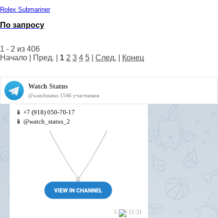
Rolex Submariner
По запросу
1 - 2 из 406
Начало | Пред. |
1
2
3
4
5
|
След.
|
Конец