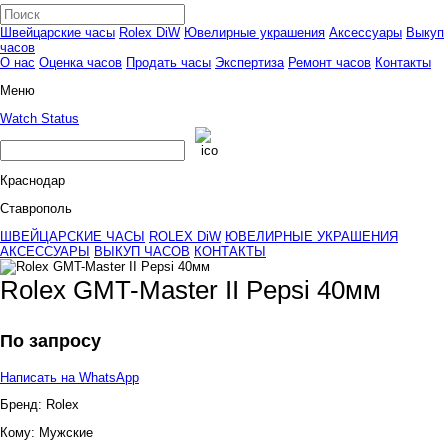
Швейцарские часы
Rolex DiW
Ювелирные украшения
Аксессуары
Выкуп
часов
О нас
Оценка часов
Продать часы
Экспертиза
Ремонт часов
Контакты
Меню
Watch Status
Краснодар
Ставрополь
ШВЕЙЦАРСКИЕ ЧАСЫ
ROLEX DiW
ЮВЕЛИРНЫЕ УКРАШЕНИЯ
АКСЕССУАРЫ
ВЫКУП ЧАСОВ
КОНТАКТЫ
Rolex GMT-Master II Pepsi 40мм
По запросу
Написать на WhatsApp
Бренд:
Rolex
Кому:
Мужские