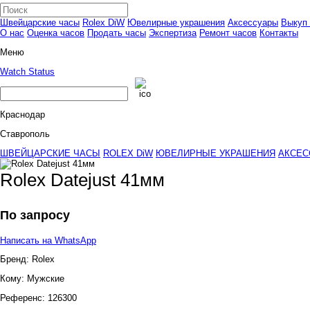
Швейцарские часы
Rolex DiW
Ювелирные украшения
Аксессуары
Выкуп 
О нас
Оценка часов
Продать часы
Экспертиза
Ремонт часов
Контакты
Меню
Watch Status
Краснодар
Ставрополь
ШВЕЙЦАРСКИЕ ЧАСЫ
ROLEX DiW
ЮВЕЛИРНЫЕ УКРАШЕНИЯ
АКСЕС
Rolex Datejust 41мм
По запросу
Написать на WhatsApp
Бренд:
Rolex
Кому:
Мужские
Референс:
126300