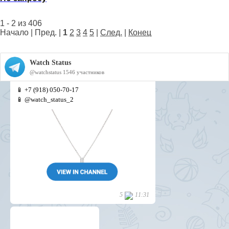
1 - 2 из 406
Начало | Пред. |
1
2
3
4
5
|
След.
|
Конец