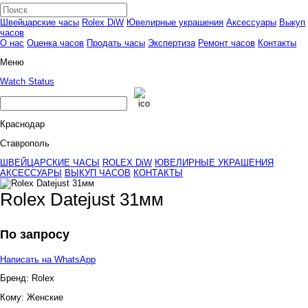
Швейцарские часы
Rolex DiW
Ювелирные украшения
Аксессуары
Выкуп
часов
О нас
Оценка часов
Продать часы
Экспертиза
Ремонт часов
Контакты
Меню
Watch Status
Краснодар
Ставрополь
ШВЕЙЦАРСКИЕ ЧАСЫ
ROLEX DiW
ЮВЕЛИРНЫЕ УКРАШЕНИЯ
АКСЕССУАРЫ
ВЫКУП ЧАСОВ
КОНТАКТЫ
Rolex Datejust 31мм
По запросу
Написать на WhatsApp
Бренд:
Rolex
Кому:
Женские