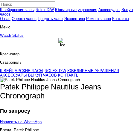
Швейцарские часы
Rolex DiW
Ювелирные украшения
Аксессуары
Выкуп
часов
О нас
Оценка часов
Продать часы
Экспертиза
Ремонт часов
Контакты
Меню
Watch Status
Краснодар
Ставрополь
ШВЕЙЦАРСКИЕ ЧАСЫ
ROLEX DiW
ЮВЕЛИРНЫЕ УКРАШЕНИЯ
АКСЕССУАРЫ
ВЫКУП ЧАСОВ
КОНТАКТЫ
Patek Philippe Nautilus Jeans
Chronograph
По запросу
Написать на WhatsApp
Бренд:
Patek Philippe