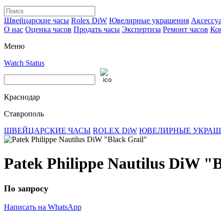
Швейцарские часы
Rolex DiW
Ювелирные украшения
Аксессу
О нас
Оценка часов
Продать часы
Экспертиза
Ремонт часов
Ко
Меню
Watch Status
Краснодар
Ставрополь
ШВЕЙЦАРСКИЕ ЧАСЫ
ROLEX DiW
ЮВЕЛИРНЫЕ УКРА
Patek Philippe Nautilus DiW "B
По запросу
Написать на WhatsApp