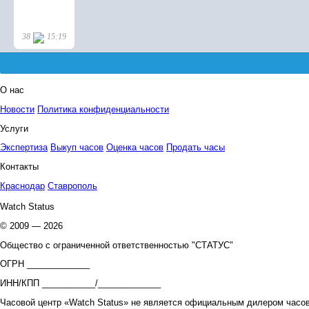
О нас
Новости
Политика конфиденциальности
Услуги
Экспертиза
Выкуп часов
Оценка часов
Продать часы
Контакты
Краснодар
Ставрополь
Watch Status
© 2009 — 2026
Общество с ограниченной ответственностью "СТАТУС"
ОГРН _____________
ИНН/КПП ___________/_____________
Часовой центр «Watch Status» не является официальным дилером часов