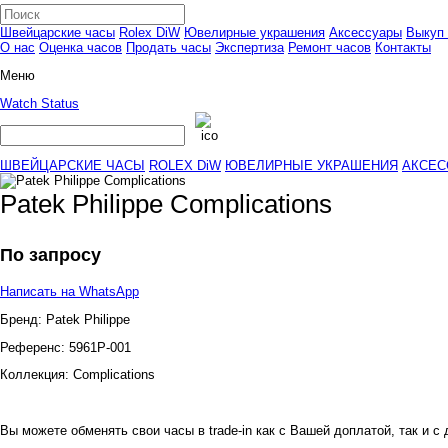
Швейцарские часы
Rolex DiW
Ювелирные украшения
Аксессуары
Выкуп 
О нас
Оценка часов
Продать часы
Экспертиза
Ремонт часов
Контакты
Меню
Watch Status
ШВЕЙЦАРСКИЕ ЧАСЫ
ROLEX DiW
ЮВЕЛИРНЫЕ УКРАШЕНИЯ
АКСЕС
Patek Philippe Complications
По запросу
Написать на WhatsApp
Бренд:
Patek Philippe
Референс:
5961P-001
Коллекция:
Complications
Вы можете обменять свои часы в trade-in как с Вашей доплатой, так и с