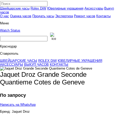
Швейцарские часы
Rolex DiW
Ювелирные украшения
Аксессуары
Выкуп
часов
О нас
Оценка часов
Продать часы
Экспертиза
Ремонт часов
Контакты
Меню
Watch Status
Краснодар
Ставрополь
ШВЕЙЦАРСКИЕ ЧАСЫ
ROLEX DiW
ЮВЕЛИРНЫЕ УКРАШЕНИЯ
АКСЕССУАРЫ
ВЫКУП ЧАСОВ
КОНТАКТЫ
Jaquet Droz Grande Seconde
Quantieme Cotes de Geneve
По запросу
Написать на WhatsApp
Бренд:
Jaquet Droz