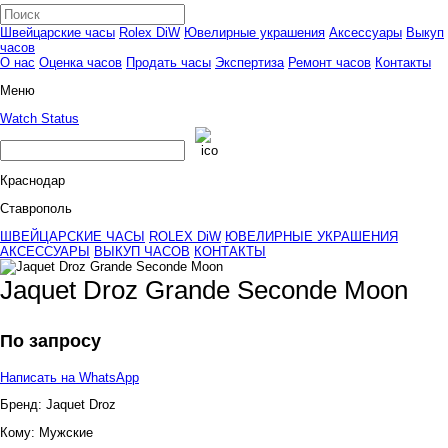
Швейцарские часы
Rolex DiW
Ювелирные украшения
Аксессуары
Выкуп
часов
О нас
Оценка часов
Продать часы
Экспертиза
Ремонт часов
Контакты
Меню
Watch Status
Краснодар
Ставрополь
ШВЕЙЦАРСКИЕ ЧАСЫ
ROLEX DiW
ЮВЕЛИРНЫЕ УКРАШЕНИЯ
АКСЕССУАРЫ
ВЫКУП ЧАСОВ
КОНТАКТЫ
Jaquet Droz Grande Seconde Moon
По запросу
Написать на WhatsApp
Бренд:
Jaquet Droz
Кому:
Мужские