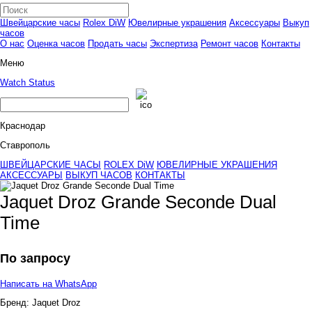
Швейцарские часы
Rolex DiW
Ювелирные украшения
Аксессуары
Выкуп
часов
О нас
Оценка часов
Продать часы
Экспертиза
Ремонт часов
Контакты
Меню
Watch Status
Краснодар
Ставрополь
ШВЕЙЦАРСКИЕ ЧАСЫ
ROLEX DiW
ЮВЕЛИРНЫЕ УКРАШЕНИЯ
АКСЕССУАРЫ
ВЫКУП ЧАСОВ
КОНТАКТЫ
Jaquet Droz Grande Seconde Dual
Time
По запросу
Написать на WhatsApp
Бренд:
Jaquet Droz