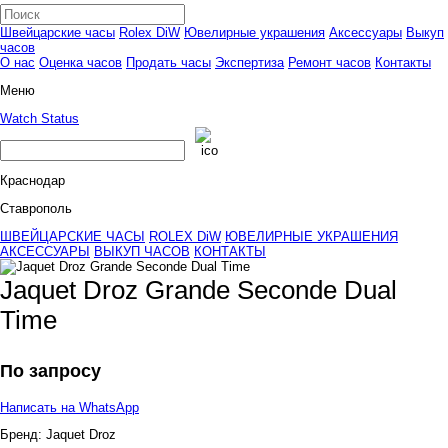
Швейцарские часы
Rolex DiW
Ювелирные украшения
Аксессуары
Выкуп
часов
О нас
Оценка часов
Продать часы
Экспертиза
Ремонт часов
Контакты
Меню
Watch Status
Краснодар
Ставрополь
ШВЕЙЦАРСКИЕ ЧАСЫ
ROLEX DiW
ЮВЕЛИРНЫЕ УКРАШЕНИЯ
АКСЕССУАРЫ
ВЫКУП ЧАСОВ
КОНТАКТЫ
Jaquet Droz Grande Seconde Dual
Time
По запросу
Написать на WhatsApp
Бренд:
Jaquet Droz