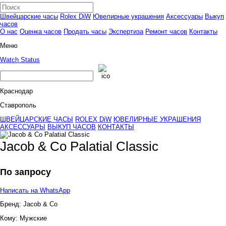
Швейцарские часы
Rolex DiW
Ювелирные украшения
Аксессуары
Выкуп
часов
О нас
Оценка часов
Продать часы
Экспертиза
Ремонт часов
Контакты
Меню
Watch Status
Краснодар
Ставрополь
ШВЕЙЦАРСКИЕ ЧАСЫ
ROLEX DiW
ЮВЕЛИРНЫЕ УКРАШЕНИЯ
АКСЕССУАРЫ
ВЫКУП ЧАСОВ
КОНТАКТЫ
Jacob & Co Palatial Classic
По запросу
Написать на WhatsApp
Бренд:
Jacob & Co
Кому:
Мужские