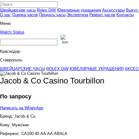
Швейцарские часы
Rolex DiW
Ювелирные украшения
Аксессуары
Выкуп 
О нас
Оценка часов
Продать часы
Экспертиза
Ремонт часов
Контакты
Меню
Watch Status
Краснодар
Ставрополь
ШВЕЙЦАРСКИЕ ЧАСЫ
ROLEX DiW
ЮВЕЛИРНЫЕ УКРАШЕНИЯ
АКСЕС
Jacob & Co Casino Tourbillon
По запросу
Написать на WhatsApp
Бренд:
Jacob & Co
Кому:
Мужские
Референс:
CA100.40.AA.AA.ABALA