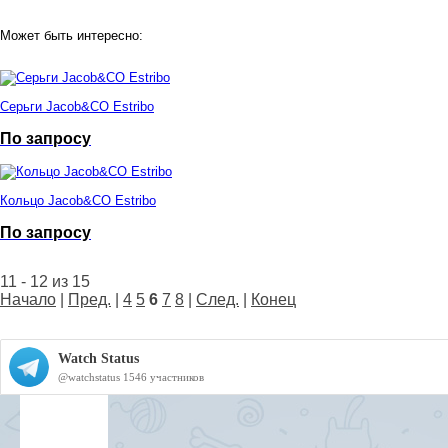
Может быть интересно:
Серьги Jacob&CO Estribo
По запросу
Кольцо Jacob&CO Estribo
По запросу
11 - 12 из 15
Начало
|
Пред.
|
4
5
6
7
8
|
След.
|
Конец