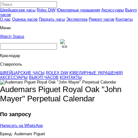
Швейцарские часы
Rolex DiW
Ювелирные украшения
Аксессуары
Выкуп
часов
О нас
Оценка часов
Продать часы
Экспертиза
Ремонт часов
Контакты
Меню
Watch Status
Краснодар
Ставрополь
ШВЕЙЦАРСКИЕ ЧАСЫ
ROLEX DiW
ЮВЕЛИРНЫЕ УКРАШЕНИЯ
АКСЕССУАРЫ
ВЫКУП ЧАСОВ
КОНТАКТЫ
Audemars Piguet Royal Oak "John
Mayer" Perpetual Calendar
По запросу
Написать на WhatsApp
Бренд:
Audemars Piguet