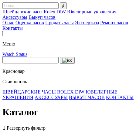
Швейцарские часы
Rolex DiW
Ювелирные украшения
Аксессуары
Выкуп часов
О нас
Оценка часов
Продать часы
Экспертиза
Ремонт часов
Контакты
Меню
Watch Status
Краснодар
Ставрополь
ШВЕЙЦАРСКИЕ ЧАСЫ
ROLEX DiW
ЮВЕЛИРНЫЕ
УКРАШЕНИЯ
АКСЕССУАРЫ
ВЫКУП ЧАСОВ
КОНТАКТЫ
Каталог
Развернуть фильтр