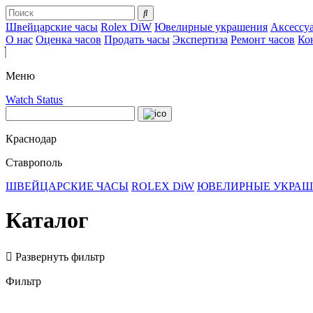
Швейцарские часы
Rolex DiW
Ювелирные украшения
Аксессу
О нас
Оценка часов
Продать часы
Экспертиза
Ремонт часов
Ко
Меню
Watch Status
Краснодар
Ставрополь
ШВЕЙЦАРСКИЕ ЧАСЫ
ROLEX DiW
ЮВЕЛИРНЫЕ УКРА
Каталог
Развернуть фильтр
Фильтр