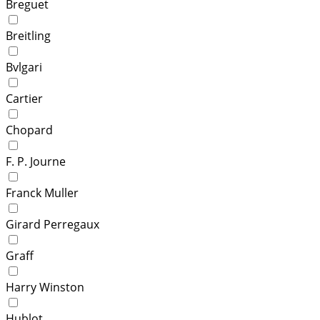
Breguet
Breitling
Bvlgari
Cartier
Chopard
F. P. Journe
Franck Muller
Girard Perregaux
Graff
Harry Winston
Hublot