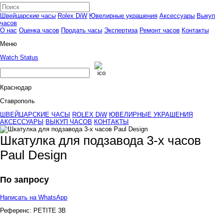
Швейцарские часы
Rolex DiW
Ювелирные украшения
Аксессуары
Выкуп
часов
О нас
Оценка часов
Продать часы
Экспертиза
Ремонт часов
Контакты
Меню
Watch Status
Краснодар
Ставрополь
ШВЕЙЦАРСКИЕ ЧАСЫ
ROLEX DiW
ЮВЕЛИРНЫЕ УКРАШЕНИЯ
АКСЕССУАРЫ
ВЫКУП ЧАСОВ
КОНТАКТЫ
Шкатулка для подзавода 3-х часов
Paul Design
По запросу
Написать на WhatsApp
Референс:
PETITE 3B