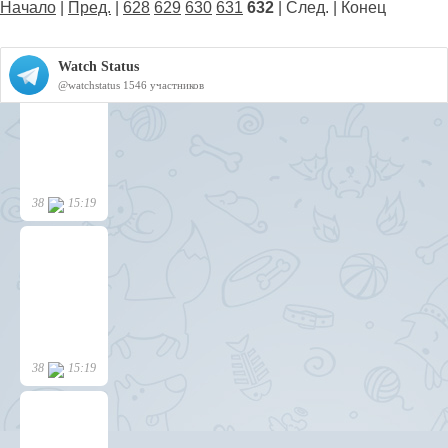
Начало
|
Пред.
|
628
629
630
631
632
| След. | Конец