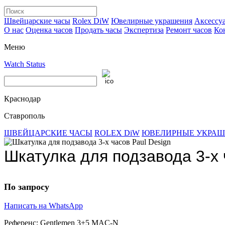
Швейцарские часы
Rolex DiW
Ювелирные украшения
Аксессу
О нас
Оценка часов
Продать часы
Экспертиза
Ремонт часов
Ко
Меню
Watch Status
Краснодар
Ставрополь
ШВЕЙЦАРСКИЕ ЧАСЫ
ROLEX DiW
ЮВЕЛИРНЫЕ УКРА
Шкатулка для подзавода 3-х 
По запросу
Написать на WhatsApp
Референс:
Gentlemen 3+5 MAC-N