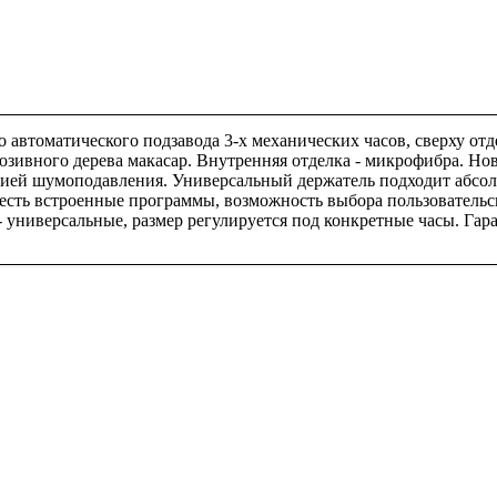
томатического подзавода 3-х механических часов, сверху отде
люзивного дерева макасар. Внутренняя отделка - микрофибра. Но
ей шумоподавления. Универсальный держатель подходит абсолют
 есть встроенные программы, возможность выбора пользовательс
- универсальные, размер регулируется под конкретные часы. Гар