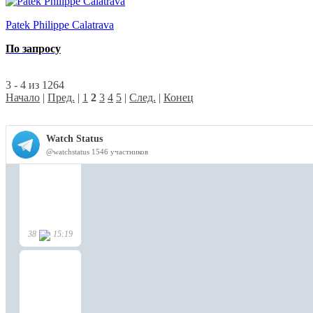
Patek Philippe Calatrava
По запросу
3 - 4 из 1264
Начало
|
Пред.
|
1
2
3
4
5
|
След.
|
Конец