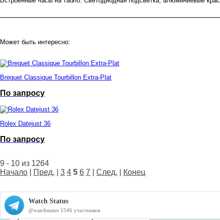
Встроенные часы на табло. Светодиодная подсветка, алюминиевые крас
Может быть интересно:
Breguet Classique Tourbillon Extra-Plat
По запросу
Rolex Datejust 36
По запросу
9 - 10 из 1264
Начало
|
Пред.
|
3
4
5
6
7
|
След.
|
Конец