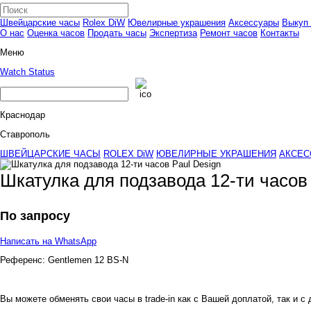
Швейцарские часы
Rolex DiW
Ювелирные украшения
Аксессуары
Выкуп 
О нас
Оценка часов
Продать часы
Экспертиза
Ремонт часов
Контакты
Меню
Watch Status
Краснодар
Ставрополь
ШВЕЙЦАРСКИЕ ЧАСЫ
ROLEX DiW
ЮВЕЛИРНЫЕ УКРАШЕНИЯ
АКСЕС
Шкатулка для подзавода 12-ти часов 
По запросу
Написать на WhatsApp
Референс:
Gentlemen 12 BS-N
Вы можете обменять свои часы в trade-in как с Вашей доплатой, так и с