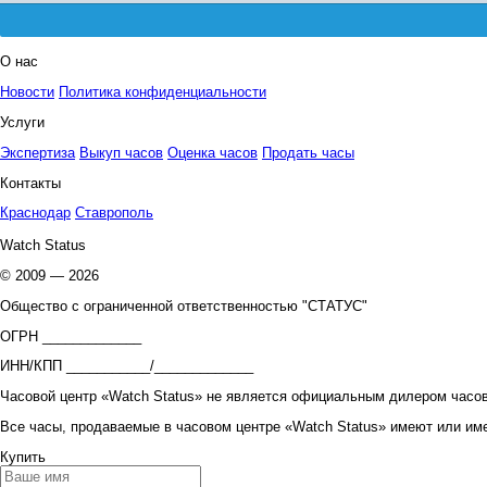
О нас
Новости
Политика конфиденциальности
Услуги
Экспертиза
Выкуп часов
Оценка часов
Продать часы
Контакты
Краснодар
Ставрополь
Watch Status
© 2009 — 2026
Общество с ограниченной ответственностью "СТАТУС"
ОГРН _____________
ИНН/КПП ___________/_____________
Часовой центр «Watch Status» не является официальным дилером часов
Все часы, продаваемые в часовом центре «Watch Status» имеют или им
Купить