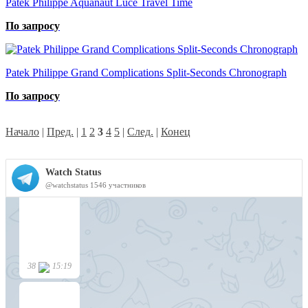
Patek Philippe Aquanaut Luce Travel Time
По запросу
Patek Philippe Grand Complications Split-Seconds Сhronograph
По запросу
Начало
|
Пред.
|
1
2
3
4
5
|
След.
|
Конец