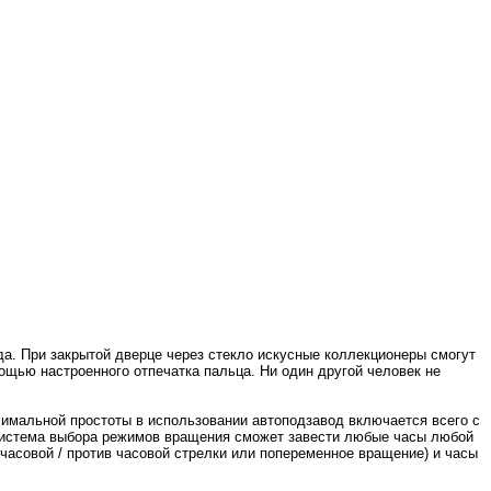
да. При закрытой дверце через стекло искусные коллекционеры смогут
щью настроенного отпечатка пальца. Ни один другой человек не
симальной простоты в использовании автоподзавод включается всего с
 система выбора режимов вращения сможет завести любые часы любой
 часовой / против часовой стрелки или попеременное вращение) и часы