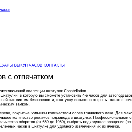
часов
СУАРЫ
ВЫКУП ЧАСОВ
КОНТАКТЫ
ов c отпечатком
ксклюзивной коллекции шкатулок Constellation.
 шкатулки, в которую вы сможете установить 4-е часов для автоподзаво
ейших систем безопасности, шкатулку возможно открыть только с помо
рическим замком.
дерево, покрытые большим количеством слоев глянцевого лака. Для мак
 большое количество режимов подзавода в шкатулке. Профессиональная
оличество оборотов (от 650 до 1950), выбрать подходящее вращение (по
еленных часов в шкатулке для удобного извлечения их из ячейки.