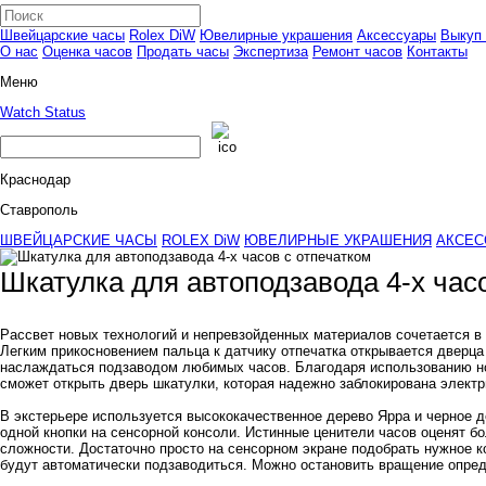
Швейцарские часы
Rolex DiW
Ювелирные украшения
Аксессуары
Выкуп 
О нас
Оценка часов
Продать часы
Экспертиза
Ремонт часов
Контакты
Меню
Watch Status
Краснодар
Ставрополь
ШВЕЙЦАРСКИЕ ЧАСЫ
ROLEX DiW
ЮВЕЛИРНЫЕ УКРАШЕНИЯ
АКСЕС
Шкатулка для автоподзавода 4-х час
Рассвет новых технологий и непревзойденных материалов сочетается в э
Легким прикосновением пальца к датчику отпечатка открывается дверца
наслаждаться подзаводом любимых часов. Благодаря использованию нов
сможет открыть дверь шкатулки, которая надежно заблокирована элект
В экстерьере используется высококачественное дерево Ярра и черное 
одной кнопки на сенсорной консоли. Истинные ценители часов оценят
сложности. Достаточно просто на сенсорном экране подобрать нужное к
будут автоматически подзаводиться. Можно остановить вращение опред