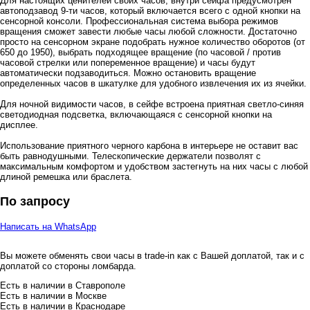
Для настоящих ценителей своих часов, внутри сейфа предусмотрен
автоподзавод 9-ти часов, который включается всего с одной кнопки на
сенсорной консоли. Профессиональная система выбора режимов
вращения сможет завести любые часы любой сложности. Достаточно
просто на сенсорном экране подобрать нужное количество оборотов (от
650 до 1950), выбрать подходящее вращение (по часовой / против
часовой стрелки или попеременное вращение) и часы будут
автоматически подзаводиться. Можно остановить вращение
определенных часов в шкатулке для удобного извлечения их из ячейки.
Для ночной видимости часов, в сейфе встроена приятная светло-синяя
светодиодная подсветка, включающаяся с сенсорной кнопки на
дисплее.
Использование приятного черного карбона в интерьере не оставит вас
быть равнодушными. Телескопические держатели позволят с
максимальным комфортом и удобством застегнуть на них часы с любой
длиной ремешка или браслета.
По запросу
Написать на WhatsApp
Вы можете обменять свои часы в trade-in как с Вашей доплатой, так и с
доплатой со стороны ломбарда.
Есть в наличии в Ставрополе
Есть в наличии в Москве
Есть в наличии в Краснодаре