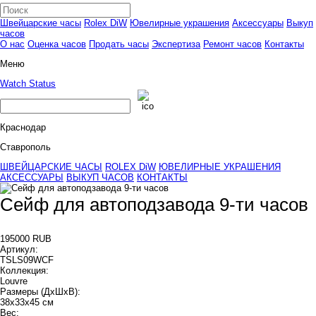
Швейцарские часы
Rolex DiW
Ювелирные украшения
Аксессуары
Выкуп
часов
О нас
Оценка часов
Продать часы
Экспертиза
Ремонт часов
Контакты
Меню
Watch Status
Краснодар
Ставрополь
ШВЕЙЦАРСКИЕ ЧАСЫ
ROLEX DiW
ЮВЕЛИРНЫЕ УКРАШЕНИЯ
АКСЕССУАРЫ
ВЫКУП ЧАСОВ
КОНТАКТЫ
Сейф для автоподзавода 9-ти часов
195000 RUB
Артикул:
TSLS09WCF
Коллекция:
Louvre
Размеры (ДхШхВ):
38х33х45 см
Вес: