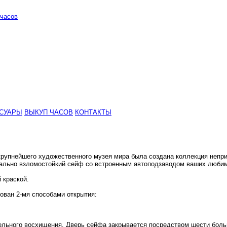
часов
СУАРЫ
ВЫКУП ЧАСОВ
КОНТАКТЫ
рупнейшего художественного музея мира была создана коллекция непри
ально взломостойкий сейф со встроенным автоподзаводом ваших любим
 краской.
ован 2-мя способами открытия:
льного восхищения. Дверь сейфа закрывается посредством шести больш