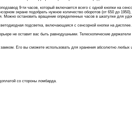
оподзавод 9-ти часов, который включается всего с одной кнопки на се
сорном экране подобрать нужное количество оборотов (от 650 до 1950),
я. Можно остановить вращение определенных часов в шкатулке для удоб
светодиодная подсветка, включающаяся с сенсорной кнопки на дисплее.
терьере не оставит вас быть равнодушными. Телескопические держатели
 замком. Его вы сможете использовать для хранения абсолютно любых 
 доплатой со стороны ломбарда.