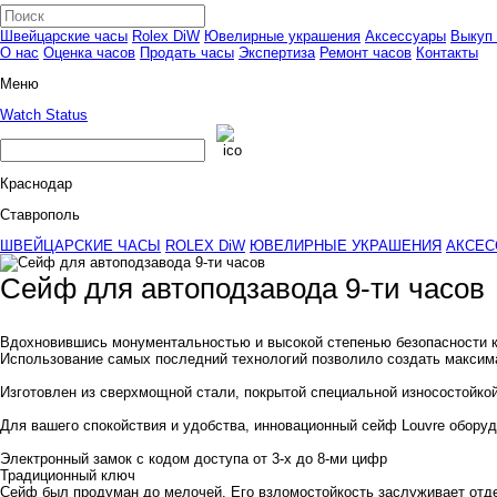
Швейцарские часы
Rolex DiW
Ювелирные украшения
Аксессуары
Выкуп 
О нас
Оценка часов
Продать часы
Экспертиза
Ремонт часов
Контакты
Меню
Watch Status
Краснодар
Ставрополь
ШВЕЙЦАРСКИЕ ЧАСЫ
ROLEX DiW
ЮВЕЛИРНЫЕ УКРАШЕНИЯ
АКСЕС
Сейф для автоподзавода 9-ти часов
Вдохновившись монументальностью и высокой степенью безопасности к
Использование самых последний технологий позволило создать максим
Изготовлен из сверхмощной стали, покрытой специальной износостойкой
Для вашего спокойствия и удобства, инновационный сейф Louvre оборуд
Электронный замок с кодом доступа от 3-х до 8-ми цифр
Традиционный ключ
Сейф был продуман до мелочей. Его взломостойкость заслуживает отде