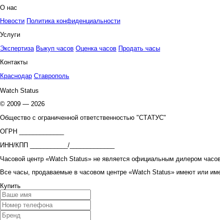
О нас
Новости
Политика конфиденциальности
Услуги
Экспертиза
Выкуп часов
Оценка часов
Продать часы
Контакты
Краснодар
Ставрополь
Watch Status
© 2009 — 2026
Общество с ограниченной ответственностью "СТАТУС"
ОГРН _____________
ИНН/КПП ___________/_____________
Часовой центр «Watch Status» не является официальным дилером часов
Все часы, продаваемые в часовом центре «Watch Status» имеют или им
Купить