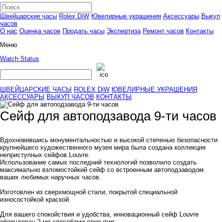
Швейцарские часы
Rolex DiW
Ювелирные украшения
Аксессуары
Выкуп
часов
О нас
Оценка часов
Продать часы
Экспертиза
Ремонт часов
Контакты
Меню
Watch Status
ШВЕЙЦАРСКИЕ ЧАСЫ
ROLEX DiW
ЮВЕЛИРНЫЕ УКРАШЕНИЯ
АКСЕССУАРЫ
ВЫКУП ЧАСОВ
КОНТАКТЫ
Сейф для автоподзавода 9-ти часов
Вдохновившись монументальностью и высокой степенью безопасности
крупнейшего художественного музея мира была создана коллекция
неприступных сейфов Louvre.
Использование самых последний технологий позволило создать
максимально взломостойкий сейф со встроенным автоподзаводом
ваших любимых наручных часов.
Изготовлен из сверхмощной стали, покрытой специальной
износостойкой краской.
Для вашего спокойствия и удобства, инновационный сейф Louvre
оборудован 2-мя способами открытия: