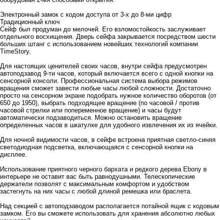
Электронный замок с кодом доступа от 3-х до 8-ми цифр
Традиционный ключ
Сейф был продуман до мелочей. Его взломостойкость заслуживает
отдельного восхищения. Дверь сейфа закрывается посредством шести
больших штанг с использованием новейших технологий компании
TimeStory.
Для настоящих ценителей своих часов, внутри сейфа предусмотрен
автоподзавод 9-ти часов, который включается всего с одной кнопки на
сенсорной консоли. Профессиональная система выбора режимов
вращения сможет завести любые часы любой сложности. Достаточно
просто на сенсорном экране подобрать нужное количество оборотов (от
650 до 1950), выбрать подходящее вращение (по часовой / против
часовой стрелки или попеременное вращение) и часы будут
автоматически подзаводиться. Можно остановить вращение
определенных часов в шкатулке для удобного извлечения их из ячейки.
Для ночной видимости часов, в сейфе встроена приятная светло-синяя
светодиодная подсветка, включающаяся с сенсорной кнопки на
дисплее.
Использование приятного черного бархата и редкого дерева Ebony в
интерьере не оставит вас быть равнодушными. Телескопические
держатели позволят с максимальным комфортом и удобством
застегнуть на них часы с любой длиной ремешка или браслета.
Над секцией с автоподзаводом располагается потайной ящик с кодовым
замком. Его вы сможете использовать для хранения абсолютно любых