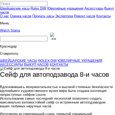
Швейцарские часы
Rolex DiW
Ювелирные украшения
Аксессуары
Выкуп
часов
О нас
Оценка часов
Продать часы
Экспертиза
Ремонт часов
Контакты
Меню
Watch Status
Краснодар
Ставрополь
ШВЕЙЦАРСКИЕ ЧАСЫ
ROLEX DiW
ЮВЕЛИРНЫЕ УКРАШЕНИЯ
АКСЕССУАРЫ
ВЫКУП ЧАСОВ
КОНТАКТЫ
Сейф для автоподзавода 8-и часов
Вдохновившись монументальностью и высокой степенью безопасности
крупнейшего художественного музея мира была создана коллекция
неприступных сейфов Louvre.
Использование самых последний технологий позволило создать
максимально взломостойкий сейф со встроенным автоподзаводом
ваших любимых наручных часов.
Изготовлен из сверхмощной стали, покрытой специальной