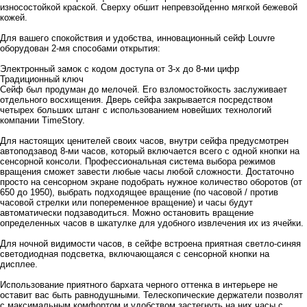
износостойкой краской. Сверху обшит непревзойденно мягкой бежевой
кожей.
Для вашего спокойствия и удобства, инновационный сейф Louvre
оборудован 2-мя способами открытия:
Электронный замок с кодом доступа от 3-х до 8-ми цифр
Традиционный ключ
Сейф был продуман до мелочей. Его взломостойкость заслуживает
отдельного восхищения. Дверь сейфа закрывается посредством
четырех больших штанг с использованием новейших технологий
компании TimeStory.
Для настоящих ценителей своих часов, внутри сейфа предусмотрен
автоподзавод 8-ми часов, который включается всего с одной кнопки на
сенсорной консоли. Профессиональная система выбора режимов
вращения сможет завести любые часы любой сложности. Достаточно
просто на сенсорном экране подобрать нужное количество оборотов (от
650 до 1950), выбрать подходящее вращение (по часовой / против
часовой стрелки или попеременное вращение) и часы будут
автоматически подзаводиться. Можно остановить вращение
определенных часов в шкатулке для удобного извлечения их из ячейки.
Для ночной видимости часов, в сейфе встроена приятная светло-синяя
светодиодная подсветка, включающаяся с сенсорной кнопки на
дисплее.
Использование приятного бархата черного оттенка в интерьере не
оставит вас быть равнодушными. Телескопические держатели позволят
с максимальным комфортом и удобством застегнуть на них часы с